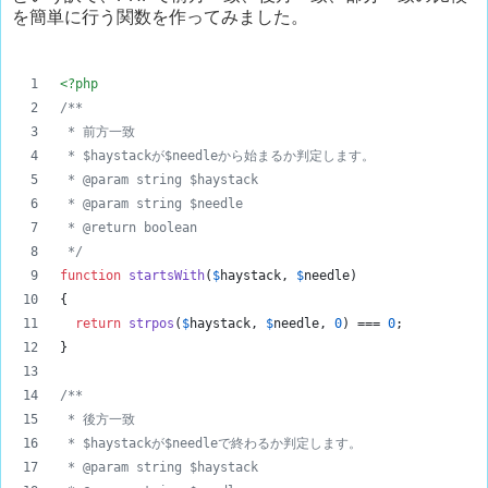
を簡単に行う関数を作ってみました。
<?php
/**
 * 前方一致
 * $haystackが$needleから始まるか判定します。
 * @param string $haystack
 * @param string $needle
 * @return boolean
 */
function
startsWith
(
$
haystack
, 
$
needle
)
{
return
strpos
(
$
haystack
, 
$
needle
, 
0
) === 
0
;
}
/**
 * 後方一致
 * $haystackが$needleで終わるか判定します。
 * @param string $haystack