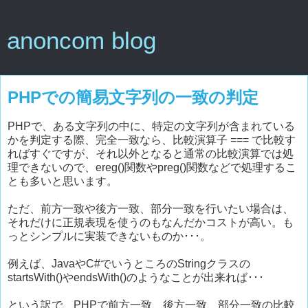
anoncom blog
PHPでの簡易文字列の一致の判定
PHPで、ある文字列の中に、特定の文字列が含まれている
かを判定する際、完全一致なら、比較演算子 === で比較す
ればすぐですが、それ以外となると通常の比較演算では処
理できないので、ereg()関数やpreg()関数などで処理するこ
とも多いと思います。
ただ、前方一致や後方一致、部分一致を行いたい場合は、
それだけに正規表現を使うのもなんだかコストが高い。も
っとシンプルに実装できないものか･･･。
例えば、JavaやC#でいうところのStringクラスの
startsWith()やendsWith()のようなことが出来れば･･･
という訳で、PHPで前方一致、後方一致、部分一致の比較