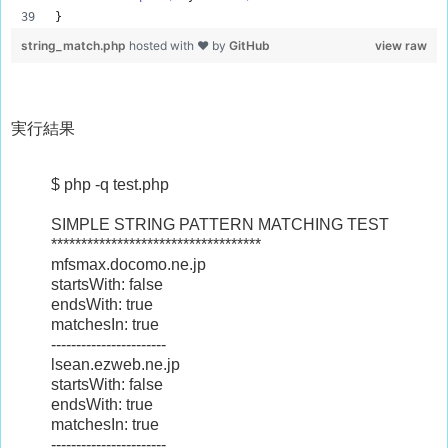
}
string_match.php
hosted with ❤ by
GitHub
view raw
実行結果
$ php -q test.php
SIMPLE STRING PATTERN MATCHING TEST
***********************************
mfsmax.docomo.ne.jp
startsWith: false
endsWith: true
matchesIn: true
-----------------------
lsean.ezweb.ne.jp
startsWith: false
endsWith: true
matchesIn: true
-----------------------