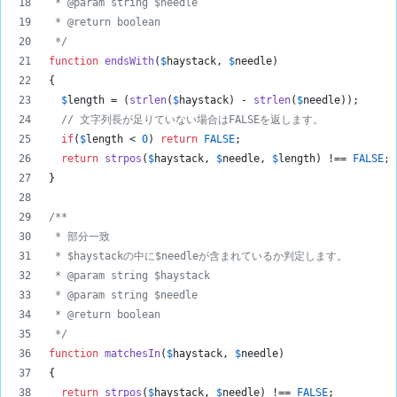
 * @param string $needle
 * @return boolean
 */
function
endsWith
(
$
haystack
, 
$
needle
)
{
$
length
 = (
strlen
(
$
haystack
) - 
strlen
(
$
needle
));
// 文字列長が足りていない場合はFALSEを返します。
if
(
$
length
 < 
0
) 
return
FALSE
;
return
strpos
(
$
haystack
, 
$
needle
, 
$
length
) !== 
FALSE
;
}
/**
 * 部分一致
 * $haystackの中に$needleが含まれているか判定します。
 * @param string $haystack
 * @param string $needle
 * @return boolean
 */
function
matchesIn
(
$
haystack
, 
$
needle
)
{
return
strpos
(
$
haystack
, 
$
needle
) !== 
FALSE
;