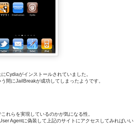
にCydiaがインストールされていました。
間にJailBreakが成功してしまったようです。
でこれらを実現しているのかが気になる性。
iPadのUser Agentに偽装して上記のサイトにアクセスしてみればいい