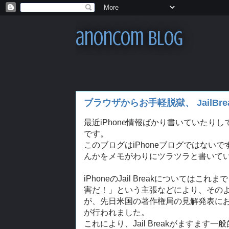
anoncom blog
ブラウザからお手軽脱獄、 JailBrea
最近iPhone情報ばかり書いていたり
です。
このブログはiPhoneブログではな
んかをメモがわりにツラツラと書いて
iPhoneのJail Breakについては
害だ！」という主張などにより、その
が、先日米国の著作権局の見解発表におい
が行われました。
これにより、Jail Breakがますま