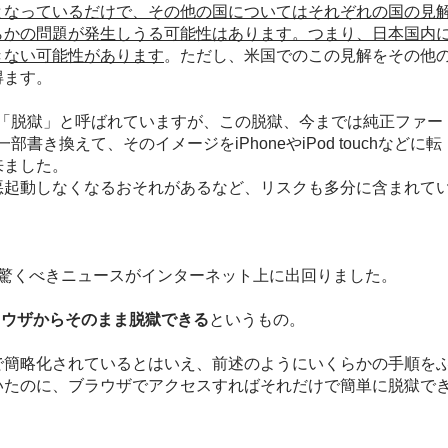
となっているだけで、その他の国についてはそれぞれの国の見
らかの問題が発生しうる可能性はあります。つまり、日本国内
きない可能性があります
。ただし、米国でのこの見解をその他
得ます。
では通称「脱獄」と呼ばれていますが、この脱獄、今までは純正ファー
き換えて、そのイメージをiPhoneやiPod touchなどに転
来ました。
悪起動しなくなるおそれがあるなど、リスクも多分に含まれて
に驚くべきニュースがインターネット上に出回りました。
などのブラウザからそのまま脱獄できる
というもの。
で簡略化されているとはいえ、前述のようにいくらかの手順を
いたのに、ブラウザでアクセスすればそれだけで簡単に脱獄で