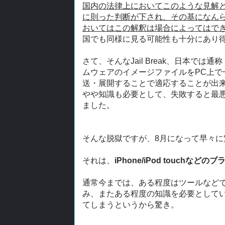
国内の法律上においてこのような見解
に則った判断が下され、その基になん
おいてはこの解釈は場合によってはで
国でも同様に見る可能性も十分にあり
さて、そんなJail Break、日本
ムウェアのイメージファイルをPC上で一部書
送・展開することで適応することが出
やや知識も必要として、失敗すると最
ました。
そんな脱獄ですが、8月になって早々
それは、
iPhone/iPod touch
通常今までは、ある程度はツールなど
み、またある程度の知識を必要として
てしまうというから驚き。