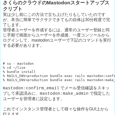
さくらのクラウドのMastodonスタートアップス
クリプト
実は少し前にこの方法で立ち上げたりもしていたのです
が、本当に簡単でサクサクできてもの自体は30分程度で完
了します。
管理者ユーザーを作成するには、通常のユーザー登録と同
じ手順で画面からユーザーを作成後、一度コンソールから
ログインして、mastodonユーザーで下記のコマンドを実行
する必要があります。
# su - mastodon

% cd ~/live

% bundle install

% RAILS_ENV=production bundle exec rails mastodon:c
でメール受信確認をスキッ
mastodon:confirm_email
プして承認済みに、
で指定した
mastodon:make_admin
ユーザーを管理者に設定します。
これでインスタンス管理者として様々な操作をGUI上から
行えます。